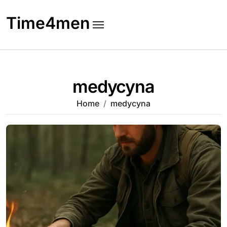
Skip
to
Time4men
content
medycyna
Home
medycyna