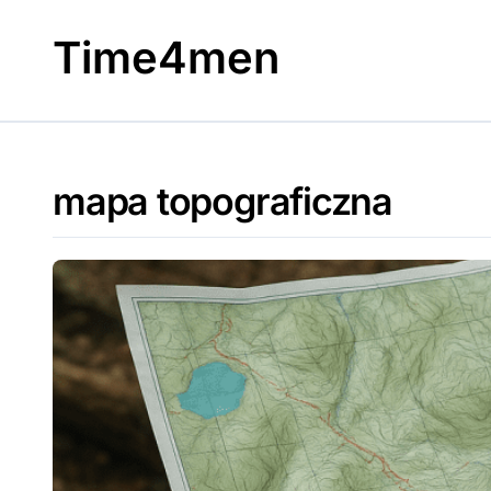
Skip
to
Time4men
content
mapa topograficzna