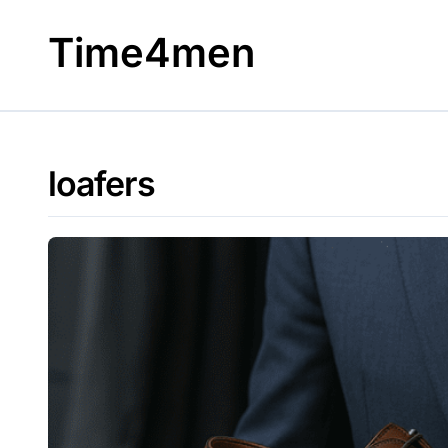
Skip
to
Time4men
content
loafers