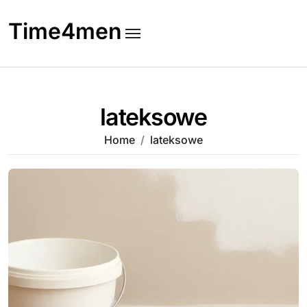
Skip
to
Time4men
content
lateksowe
Home
lateksowe