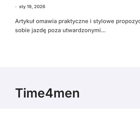
sty 19, 2026
Artykuł omawia praktyczne i stylowe propozycje samochodów dla mężczyzn, którzy cenią
sobie jazdę poza utwardzonymi...
Time4men