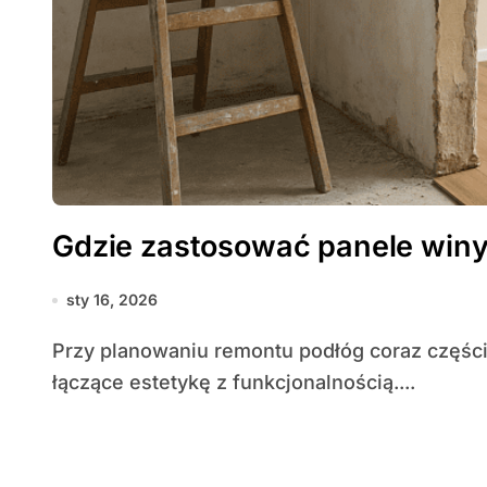
Gdzie zastosować panele win
sty 16, 2026
Przy planowaniu remontu podłóg coraz częściej pada decyzja na nowoczesne rozwiązania
łączące estetykę z funkcjonalnością....