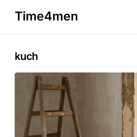
Skip
to
Time4men
content
kuch