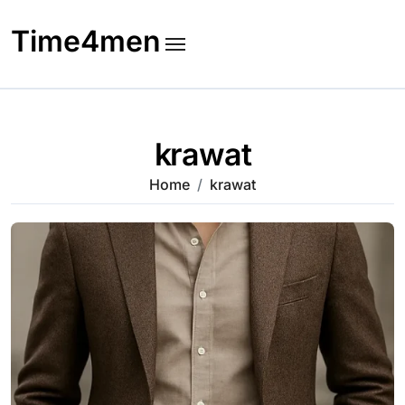
Skip
to
Time4men
content
krawat
Home
krawat