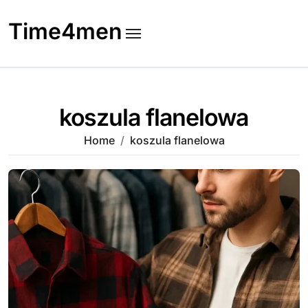
Skip
to
Time4men
content
koszula flanelowa
Home
koszula flanelowa