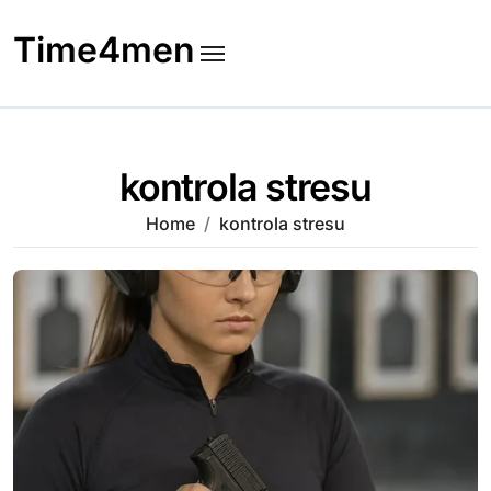
Skip
to
Time4men
content
kontrola stresu
Home
kontrola stresu