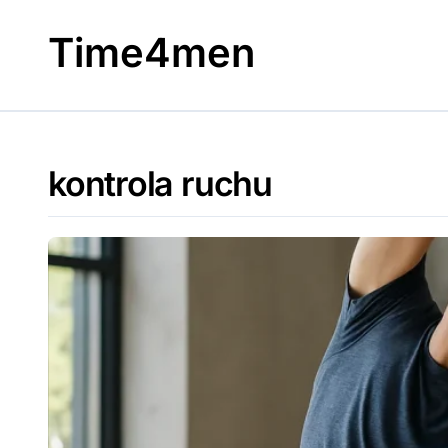
Skip
to
Time4men
content
kontrola ruchu