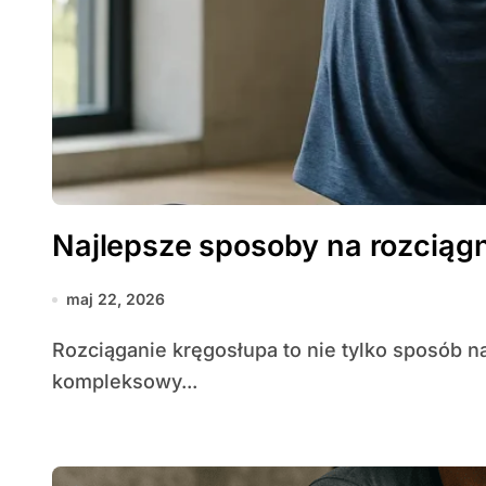
Najlepsze sposoby na rozciągn
maj 22, 2026
Rozciąganie kręgosłupa to nie tylko sposób na ulgę po długim dniu siedzenia — to
kompleksowy...