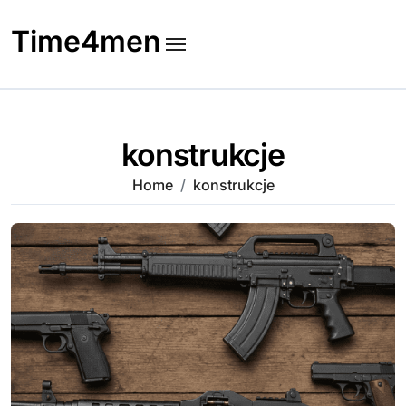
Skip
to
Time4men
content
konstrukcje
Home
konstrukcje