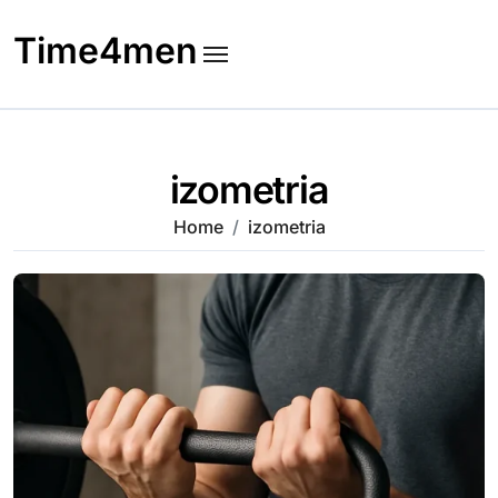
Skip
to
Time4men
content
izometria
Home
izometria