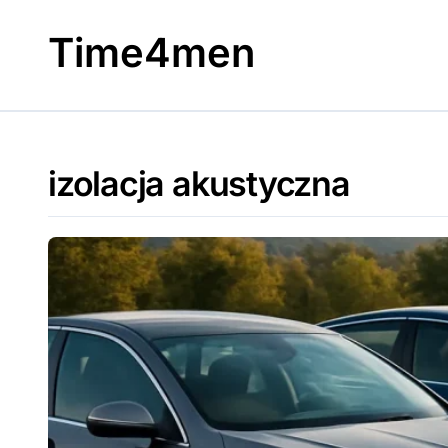
Skip
to
Time4men
content
izolacja akustyczna