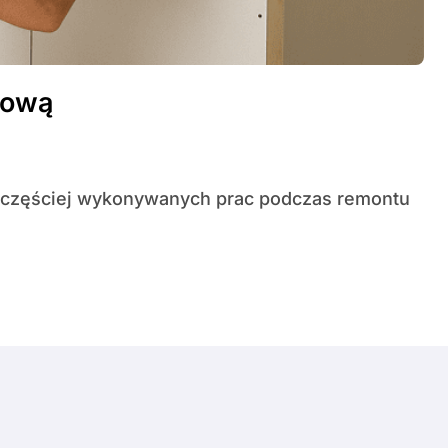
ałową