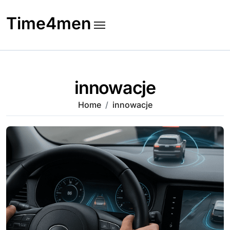
Skip
to
Time4men
content
innowacje
Home
innowacje