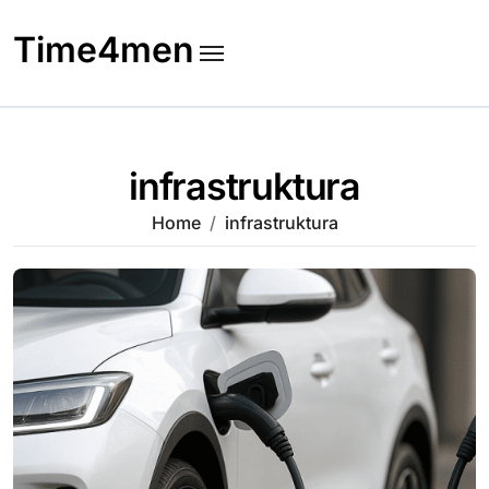
Skip
to
Time4men
content
infrastruktura
Home
infrastruktura