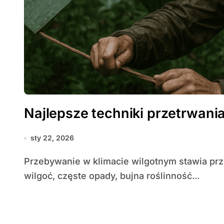
Najlepsze techniki przetrwani
sty 22, 2026
Przebywanie w klimacie wilgotnym stawia przed człowiekiem specyficzne wyzwania: stała
wilgoć, częste opady, bujna roślinność...