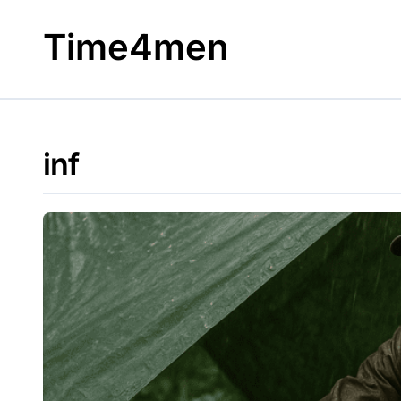
Skip
to
Time4men
content
inf