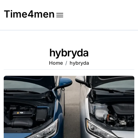
Skip
to
Time4men
content
hybryda
Home
hybryda