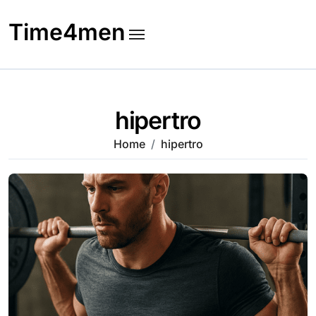
Skip
to
Time4men
content
hipertro
Home
hipertro