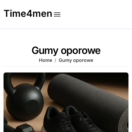
Skip
to
Time4men
content
Gumy oporowe
Home
Gumy oporowe