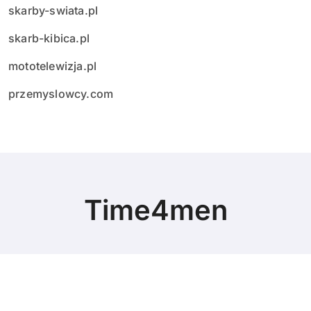
skarby-swiata.pl
skarb-kibica.pl
mototelewizja.pl
przemyslowcy.com
Time4men
© Copyright 2024 All Rights Reserved.