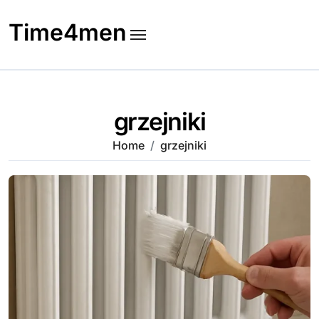
Skip
to
Time4men
content
grzejniki
Home
grzejniki