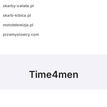
skarby-swiata.pl
skarb-kibica.pl
mototelewizja.pl
przemyslowcy.com
Time4men
© Copyright 2024 All Rights Reserved.