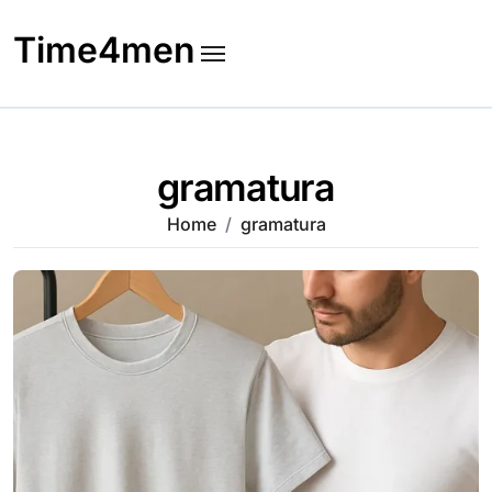
Skip
to
Time4men
content
gramatura
Home
gramatura