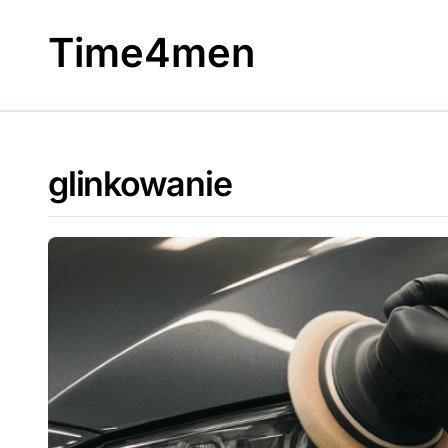
Skip
to
Time4men
content
glinkowanie