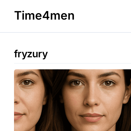
Skip
to
Time4men
content
fryzury