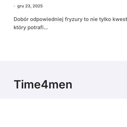
gru 23, 2025
Dobór odpowiedniej fryzury to nie tylko kwestia estetyki — to element świadomości stylu,
który potrafi...
Time4men