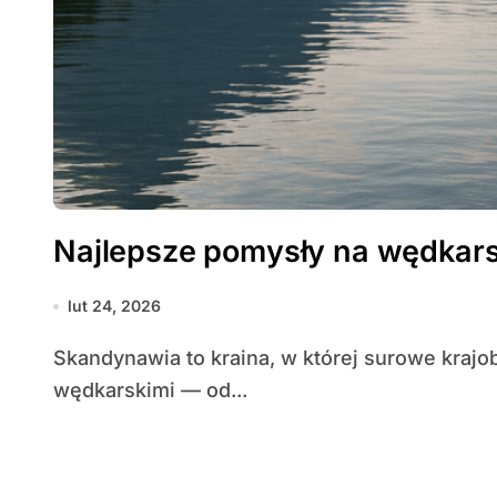
Najlepsze pomysły na wędkar
lut 24, 2026
Skandynawia to kraina, w której surowe krajobrazy łączą się z doskonałymi możliwościami
wędkarskimi — od...