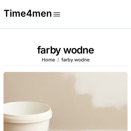
Skip
to
Time4men
content
farby wodne
Home
farby wodne