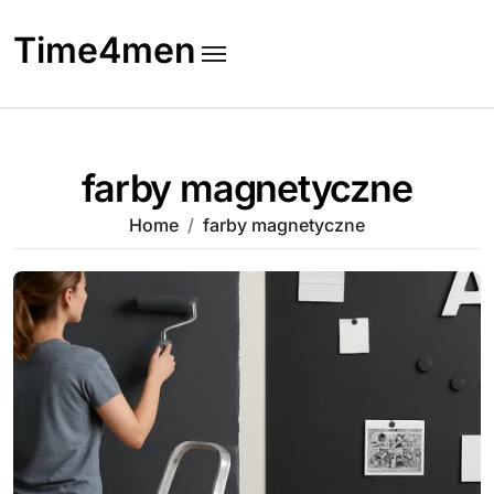
Skip
to
Time4men
content
farby magnetyczne
Home
farby magnetyczne