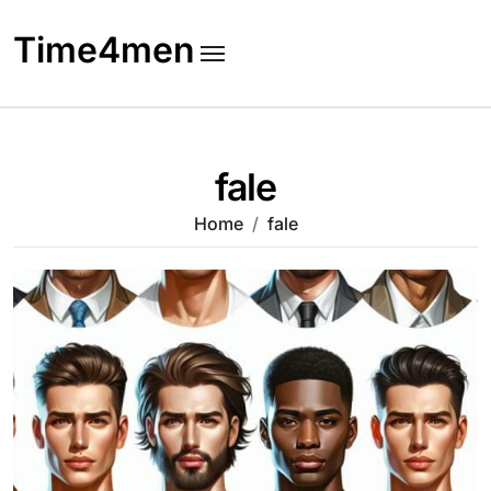
Skip
to
Time4men
content
fale
Home
fale