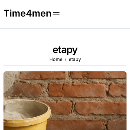
Skip
to
Time4men
content
etapy
Home
etapy