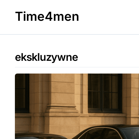
Skip
to
Time4men
content
ekskluzywne