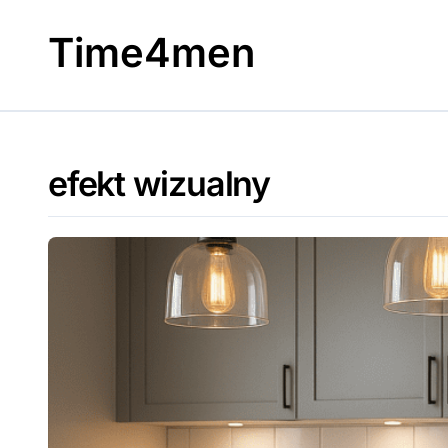
Skip
to
Time4men
content
efekt wizualny