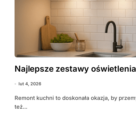
Najlepsze zestawy oświetlenia
lut 4, 2026
Remont kuchni to doskonała okazja, by przemyśleć nie tylko układ mebli i wykończenia, ale
też...