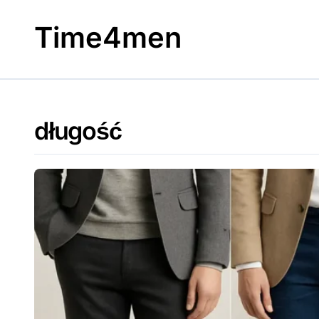
Skip
to
Time4men
content
długość