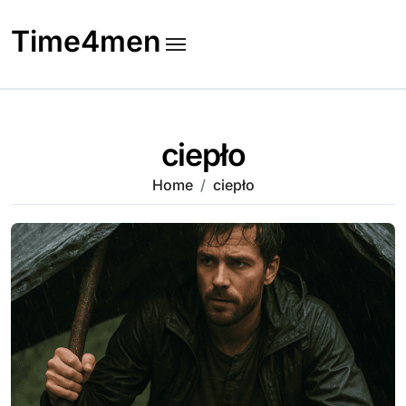
Skip
to
Time4men
content
ciepło
Home
ciepło