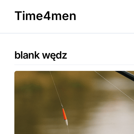
Skip
to
Time4men
content
blank wędz