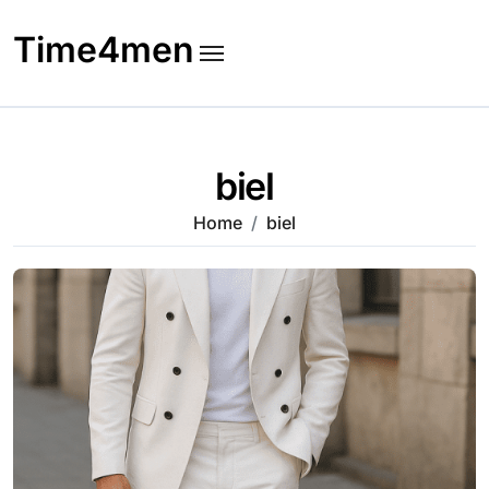
Skip
to
Time4men
content
biel
Home
biel