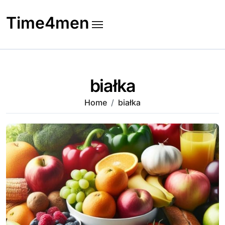
Skip
to
Time4men
content
białka
Home
białka