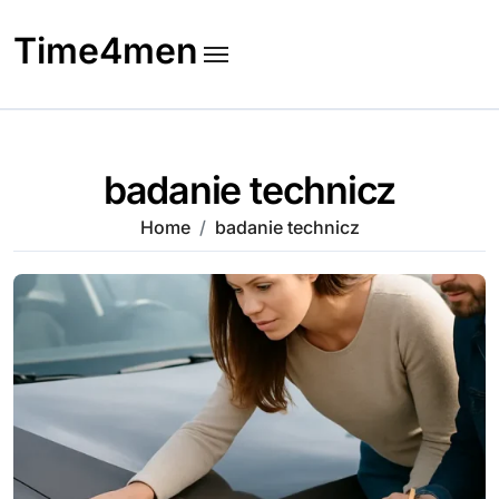
Skip
to
Time4men
content
badanie technicz
Home
badanie technicz