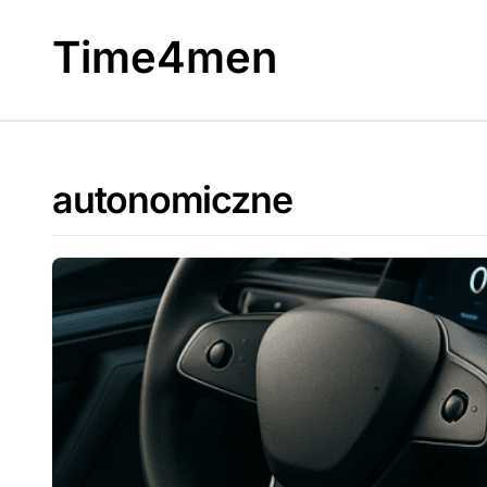
Skip
to
Time4men
content
autonomiczne