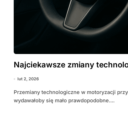
Najciekawsze zmiany technol
lut 2, 2026
Przemiany technologiczne w motoryzacji przyspieszają w tempie, które jeszcze dekadę temu
wydawałoby się mało prawdopodobne....