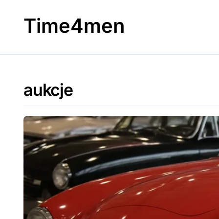
Skip
to
Time4men
content
aukcje