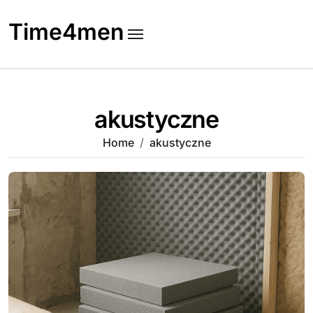
Skip
to
Time4men
content
akustyczne
Home
akustyczne