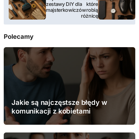
a
zestawy DIY dla
które
majsterkowiczów
robią
w
różnicę
i
Polecamy
g
a
c
j
a
w
Jakie są najczęstsze błędy w
komunikacji z kobietami
p
i