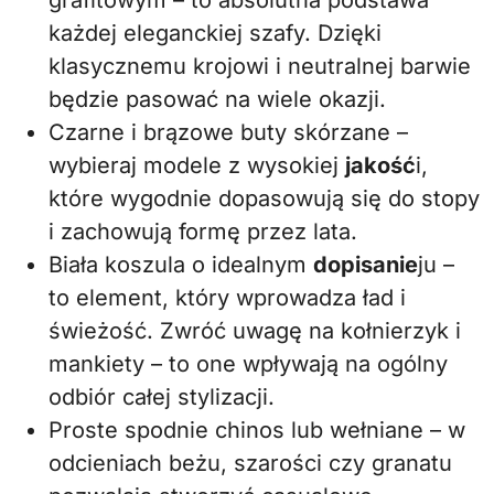
grafitowym – to absolutna podstawa
każdej eleganckiej szafy. Dzięki
klasycznemu krojowi i neutralnej barwie
będzie pasować na wiele okazji.
Czarne i brązowe buty skórzane –
wybieraj modele z wysokiej
jakość
i,
które wygodnie dopasowują się do stopy
i zachowują formę przez lata.
Biała koszula o idealnym
dopisanie
ju –
to element, który wprowadza ład i
świeżość. Zwróć uwagę na kołnierzyk i
mankiety – to one wpływają na ogólny
odbiór całej stylizacji.
Proste spodnie chinos lub wełniane – w
odcieniach beżu, szarości czy granatu