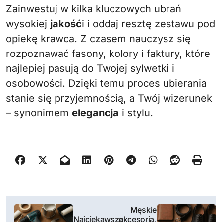
Zainwestuj w kilka kluczowych ubrań
wysokiej
jakość
i i oddaj resztę zestawu pod
opiekę krawca. Z czasem nauczysz się
rozpoznawać fasony, kolory i faktury, które
najlepiej pasują do Twojej sylwetki i
osobowości. Dzięki temu proces ubierania
stanie się przyjemnością, a Twój wizerunek
– synonimem
elegancja
i stylu.
N
Męskie
Najciekawsze
akcesoria,