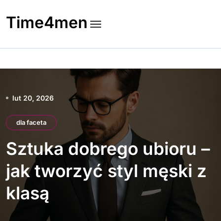
Skip
to
Time4men
content
lut 20, 2026
dla faceta
Sztuka dobrego ubioru –
jak tworzyć styl męski z
klasą