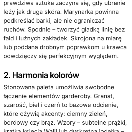
prawdziwa sztuka zaczyna się, gdy ubranie
leży jak druga skóra. Marynarka powinna
podkreślać barki, ale nie ograniczać
ruchów. Spodnie – tworzyć gładką linię bez
fałd i luźnych zakładek. Skrojona na miarę
lub poddana drobnym poprawkom u krawca
odwdzięczy się perfekcyjnym wyglądem.
2. Harmonia kolorów
Stonowana paleta umożliwia swobodne
łączenie elementów garderoby. Granat,
szarość, biel i czerń to bazowe odcienie,
które ożywią akcenty: ciemny zieleń,
bordowy czy brąz. Wzory – subtelne prążki,
kratka księcia Walii lub dyskretna jodełka –