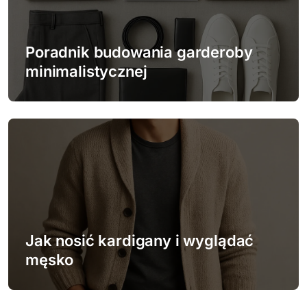
a
w
Poradnik budowania garderoby
minimalistycznej
p
i
s
u
Jak nosić kardigany i wyglądać
męsko