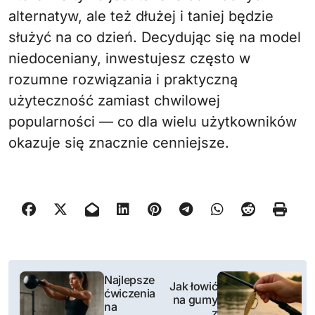
alternatyw, ale też dłużej i taniej będzie
służyć na co dzień. Decydując się na model
niedoceniany, inwestujesz często w
rozumne rozwiązania i praktyczną
użyteczność zamiast chwilowej
popularności — co dla wielu użytkowników
okazuje się znacznie cenniejsze.
N
Najlepsze
Jak łowić
ćwiczenia
a
na gumy
na
z