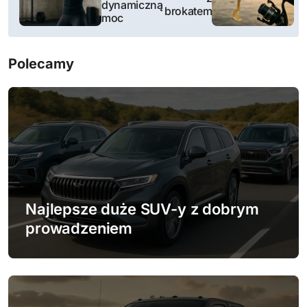
dynamiczną
w
brokatem
moc
i
Polecamy
g
a
c
j
a
w
Najlepsze duże SUV-y z dobrym
prowadzeniem
p
i
s