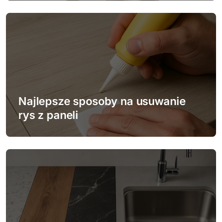
i
s
u
Najlepsze sposoby na usuwanie
rys z paneli