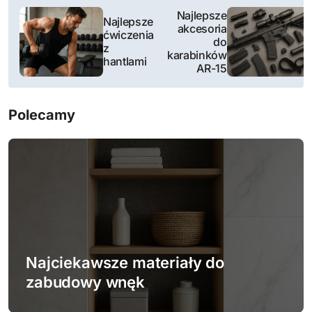
N
Najlepsze
Najlepsze
akcesoria
a
ćwiczenia
do
z
karabinków
w
hantlami
AR-15
i
Polecamy
g
a
c
j
a
w
Najciekawsze materiały do
zabudowy wnęk
p