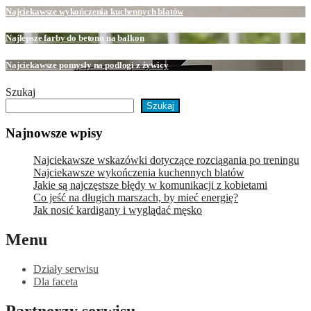
Najciekawsze wykończenia kuchennych blatów
Najlepsze farby do betonu na balkon
Najciekawsze pomysły na podłogi z żywicy
Szukaj
Szukaj
Najnowsze wpisy
Najciekawsze wskazówki dotyczące rozciągania po treningu
Najciekawsze wykończenia kuchennych blatów
Jakie są najczęstsze błędy w komunikacji z kobietami
Co jeść na długich marszach, by mieć energię?
Jak nosić kardigany i wyglądać męsko
Menu
Działy serwisu
Dla faceta
Partnerzy serwisu