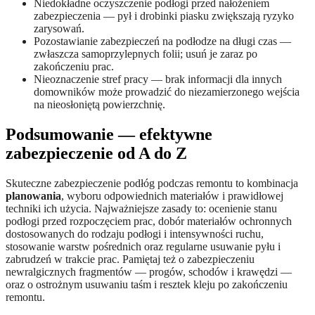
Niedokładne oczyszczenie podłogi przed nałożeniem
zabezpieczenia — pył i drobinki piasku zwiększają ryzyko
zarysowań.
Pozostawianie zabezpieczeń na podłodze na długi czas —
zwłaszcza samoprzylepnych folii; usuń je zaraz po
zakończeniu prac.
Nieoznaczenie stref pracy — brak informacji dla innych
domowników może prowadzić do niezamierzonego wejścia
na nieosłoniętą powierzchnię.
Podsumowanie — efektywne
zabezpieczenie od A do Z
Skuteczne zabezpieczenie podłóg podczas remontu to kombinacja
planowania
, wyboru odpowiednich materiałów i prawidłowej
techniki ich użycia. Najważniejsze zasady to: ocenienie stanu
podłogi przed rozpoczęciem prac, dobór materiałów ochronnych
dostosowanych do rodzaju podłogi i intensywności ruchu,
stosowanie warstw pośrednich oraz regularne usuwanie pyłu i
zabrudzeń w trakcie prac. Pamiętaj też o zabezpieczeniu
newralgicznych fragmentów — progów, schodów i krawędzi —
oraz o ostrożnym usuwaniu taśm i resztek kleju po zakończeniu
remontu.