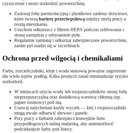
czyszczenie i może uszkodzić powierzchnię.
Zastosuj folię paroizolacyjną i plastikowe zasłony drzwiowe,
które tworzą
barierę przeciwpyłową
między strefą pracy a
resztą mieszkania.
Uruchom odkurzacz z filtrem HEPA podczas szlifowania i
stosuj narzędzia z odsysaniem pyłu.
Regularnie zamiataj i odkurzaj zabezpieczone powierzchnie,
zanim pył osadzi się w szczelinach.
Ochrona przed wilgocią i chemikaliami
Farby, rozcieńczalniki, kleje i woda stanowią poważne zagrożenie
dla wielu typów podłóg. Kilka prostych zasad minimalizuje ryzyko
uszkodzeń.
W miejscach użycia wody lub rozpuszczalników stosuj folię
nieprzepuszczalną oraz dodatkową warstwę chłonną (np.
papier rosinowy) pod nią.
Usuwaj natychmiast każdy wyciek — klej i rozpuszczalniki
mogą trwale odbarwić drewno i panele.
Przy pracy z farbami zabezpiecz krawędzie listw
przypodłogowych taśmą malarską, aby uniemożliwić
podcieknięcie farby pod listwy.