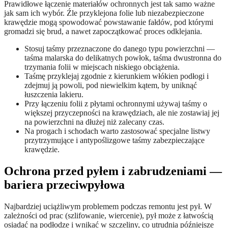
Prawidłowe łączenie materiałów ochronnych jest tak samo ważne
jak sam ich wybór. Źle przyklejona folie lub niezabezpieczone
krawędzie mogą spowodować powstawanie fałdów, pod którymi
gromadzi się brud, a nawet zapoczątkować proces odklejania.
Stosuj taśmy przeznaczone do danego typu powierzchni —
taśma malarska do delikatnych powłok, taśma dwustronna do
trzymania folii w miejscach niskiego obciążenia.
Taśmę przyklejaj zgodnie z kierunkiem włókien podłogi i
zdejmuj ją powoli, pod niewielkim kątem, by uniknąć
łuszczenia lakieru.
Przy łączeniu folii z płytami ochronnymi używaj taśmy o
większej przyczepności na krawędziach, ale nie zostawiaj jej
na powierzchni na dłużej niż zalecany czas.
Na progach i schodach warto zastosować specjalne listwy
przytrzymujące i antypoślizgowe taśmy zabezpieczające
krawędzie.
Ochrona przed pyłem i zabrudzeniami —
bariera przeciwpyłowa
Najbardziej uciążliwym problemem podczas remontu jest pył. W
zależności od prac (szlifowanie, wiercenie), pył może z łatwością
osiadać na podłodze i wnikać w szczeliny, co utrudnia późniejsze