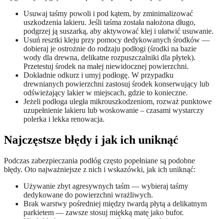
Usuwaj taśmy powoli i pod kątem, by zminimalizować
uszkodzenia lakieru. Jeśli taśma została nałożona długo,
podgrzej ją suszarką, aby aktywować klej i ułatwić usuwanie.
Usuń resztki kleju przy pomocy dedykowanych środków —
dobieraj je ostrożnie do rodzaju podłogi (środki na bazie
wody dla drewna, delikatne rozpuszczalniki dla płytek).
Przetestuj środek na małej niewidocznej powierzchni.
Dokładnie odkurz i umyj podłogę. W przypadku
drewnianych powierzchni zastosuj środek konserwujący lub
odświeżający lakier w miejscach, gdzie to konieczne.
Jeżeli podłoga uległa mikrouszkodzeniom, rozważ punktowe
uzupełnienie lakieru lub woskowanie – czasami wystarczy
polerka i lekka renowacja.
Najczęstsze błędy i jak ich uniknąć
Podczas zabezpieczania podłóg często popełniane są podobne
błędy. Oto najważniejsze z nich i wskazówki, jak ich uniknąć:
Używanie zbyt agresywnych taśm — wybieraj taśmy
dedykowane do powierzchni wrażliwych.
Brak warstwy pośredniej między twardą płytą a delikatnym
parkietem — zawsze stosuj miękką matę jako bufor.