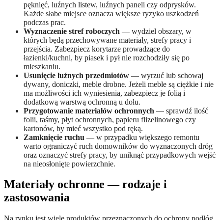
pęknięć, luźnych listew, luźnych paneli czy odprysków.
Każde słabe miejsce oznacza większe ryzyko uszkodzeń
podczas prac.
Wyznaczenie stref roboczych
— wydziel obszary, w
których będą przechowywane materiały, strefy pracy i
przejścia. Zabezpiecz korytarze prowadzące do
łazienki/kuchni, by piasek i pył nie rozchodziły się po
mieszkaniu.
Usunięcie luźnych przedmiotów
— wyrzuć lub schowaj
dywany, doniczki, meble drobne. Jeżeli meble są ciężkie i nie
ma możliwości ich wyniesienia, zabezpiecz je folią i
dodatkową warstwą ochronną u dołu.
Przygotowanie materiałów ochronnych
— sprawdź ilość
folii, taśmy, płyt ochronnych, papieru flizelinowego czy
kartonów, by mieć wszystko pod ręką.
Zamknięcie ruchu
— w przypadku większego remontu
warto ograniczyć ruch domowników do wyznaczonych dróg
oraz oznaczyć strefy pracy, by uniknąć przypadkowych wejść
na nieosłonięte powierzchnie.
Materiały ochronne — rodzaje i
zastosowania
Na rynku jest wiele produktów przeznaczonych do ochrony podłóg.