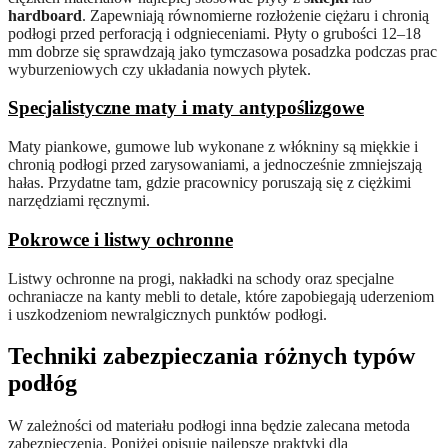
hardboard
. Zapewniają równomierne rozłożenie ciężaru i chronią
podłogi przed perforacją i odgnieceniami. Płyty o grubości 12–18
mm dobrze się sprawdzają jako tymczasowa posadzka podczas prac
wyburzeniowych czy układania nowych płytek.
Specjalistyczne maty i maty antypoślizgowe
Maty piankowe, gumowe lub wykonane z włókniny są miękkie i
chronią podłogi przed zarysowaniami, a jednocześnie zmniejszają
hałas. Przydatne tam, gdzie pracownicy poruszają się z ciężkimi
narzędziami ręcznymi.
Pokrowce i listwy ochronne
Listwy ochronne na progi, nakładki na schody oraz specjalne
ochraniacze na kanty mebli to detale, które zapobiegają uderzeniom
i uszkodzeniom newralgicznych punktów podłogi.
Techniki zabezpieczania różnych typów
podłóg
W zależności od materiału podłogi inna będzie zalecana metoda
zabezpieczenia. Poniżej opisuję najlepsze praktyki dla