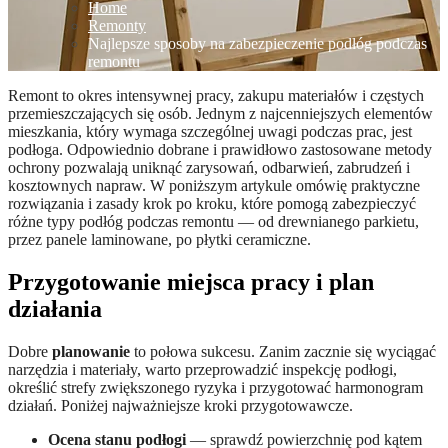
Home
Remonty
Najlepsze sposoby na zabezpieczenie podłóg podczas
remontu
Remont to okres intensywnej pracy, zakupu materiałów i częstych
przemieszczających się osób. Jednym z najcenniejszych elementów
mieszkania, który wymaga szczególnej uwagi podczas prac, jest
podłoga. Odpowiednio dobrane i prawidłowo zastosowane metody
ochrony pozwalają uniknąć zarysowań, odbarwień, zabrudzeń i
kosztownych napraw. W poniższym artykule omówię praktyczne
rozwiązania i zasady krok po kroku, które pomogą zabezpieczyć
różne typy podłóg podczas remontu — od drewnianego parkietu,
przez panele laminowane, po płytki ceramiczne.
Przygotowanie miejsca pracy i plan
działania
Dobre
planowanie
to połowa sukcesu. Zanim zacznie się wyciągać
narzędzia i materiały, warto przeprowadzić inspekcję podłogi,
określić strefy zwiększonego ryzyka i przygotować harmonogram
działań. Poniżej najważniejsze kroki przygotowawcze.
Ocena stanu podłogi
— sprawdź powierzchnię pod kątem