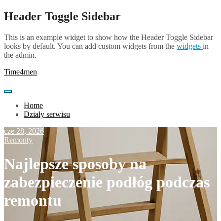
Skip
Header Toggle Sidebar
to
content
This is an example widget to show how the Header Toggle Sidebar
looks by default. You can add custom widgets from the
widgets
in
the admin.
Time4men
Home
Działy serwisu
cze 28, 2026
Remonty
Najlepsze sposoby na
zabezpieczenie podłóg podczas
remontu