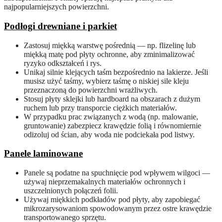
najpopularniejszych powierzchni.
Podłogi drewniane i parkiet
Zastosuj miękką warstwę pośrednią — np. flizelinę lub
miękką matę pod płyty ochronne, aby zminimalizować
ryzyko odkształceń i rys.
Unikaj silnie klejących taśm bezpośrednio na lakierze. Jeśli
musisz użyć taśmy, wybierz taśmę o niskiej sile kleju
przeznaczoną do powierzchni wrażliwych.
Stosuj płyty sklejki lub hardboard na obszarach z dużym
ruchem lub przy transporcie ciężkich materiałów.
W przypadku prac związanych z wodą (np. malowanie,
gruntowanie) zabezpiecz krawędzie folią i równomiernie
odizoluj od ścian, aby woda nie podciekała pod listwy.
Panele laminowane
Panele są podatne na spuchnięcie pod wpływem wilgoci —
używaj nieprzemakalnych materiałów ochronnych i
uszczelnionych połączeń folii.
Używaj miękkich podkładów pod płyty, aby zapobiegać
mikrozarysowaniom spowodowanym przez ostre krawędzie
transportowanego sprzętu.