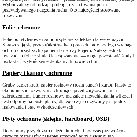
Wybór zależy od rodzaju podłogi, czasu trwania prac i
przewidywanego natężenia ruchu. Oto najczęściej stosowane
rozwiązania:
Folie ochronne
Folie polietylenowe i samoprzylepne są lekkie i łatwe w użyciu.
Sprawdzają się przy krótkotrwałych pracach i gdy podłoga wymaga
ochrony przed zachlapaniem farbą czy klejem. Należy jednak
uważać na folie z silnie klejącą warstwą — mogą pozostawić ślady i
uszkodzić wykończenie delikatnych powierzchni.
Papiery i kartony ochronne
Gruby papier kraft, papier rosinowy (rosin paper) i karton falisty to
ekonomiczne rozwiązania chroniące przed zarysowaniami i
zabrudzeniami. Papier rosinowy ma zaletę niewchłaniania wilgoci i
jest odporny na tłuste plamy, dlatego często używany jest podczas
malowania i prac wykończeniowych.
Płyty ochronne (sklejka, hardboard, OSB)
Do ochrony przy dużym natężeniu ruchu i podczas przewożenia
ciężkich materiałów najlepiej stosować płyty z
sklejki
lub