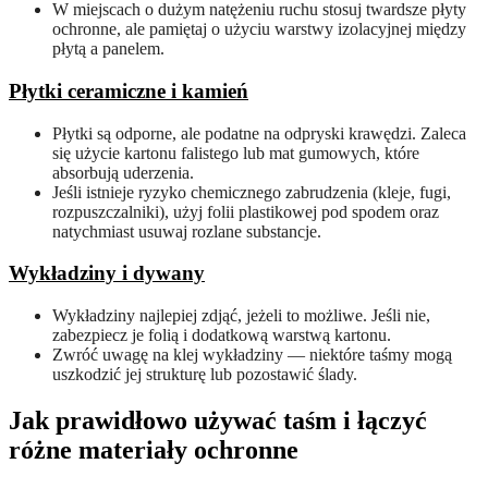
W miejscach o dużym natężeniu ruchu stosuj twardsze płyty
ochronne, ale pamiętaj o użyciu warstwy izolacyjnej między
płytą a panelem.
Płytki ceramiczne i kamień
Płytki są odporne, ale podatne na odpryski krawędzi. Zaleca
się użycie kartonu falistego lub mat gumowych, które
absorbują uderzenia.
Jeśli istnieje ryzyko chemicznego zabrudzenia (kleje, fugi,
rozpuszczalniki), użyj folii plastikowej pod spodem oraz
natychmiast usuwaj rozlane substancje.
Wykładziny i dywany
Wykładziny najlepiej zdjąć, jeżeli to możliwe. Jeśli nie,
zabezpiecz je folią i dodatkową warstwą kartonu.
Zwróć uwagę na klej wykładziny — niektóre taśmy mogą
uszkodzić jej strukturę lub pozostawić ślady.
Jak prawidłowo używać taśm i łączyć
różne materiały ochronne