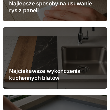
w
Najlepsze sposoby na usuwanie
p
rys z paneli
i
s
u
Najciekawsze wykończenia
kuchennych blatów