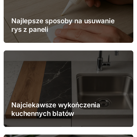
a
w
Najlepsze sposoby na usuwanie
p
rys z paneli
i
s
u
Najciekawsze wykończenia
kuchennych blatów