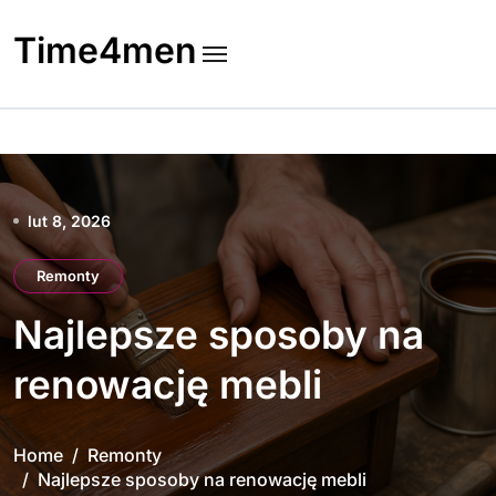
Skip
to
Time4men
content
lut 8, 2026
Remonty
Najlepsze sposoby na
renowację mebli
Home
Remonty
Najlepsze sposoby na renowację mebli