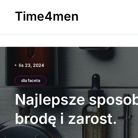
Skip
to
Time4men
content
lis 23, 2024
dla faceta
Najlepsze sposob
brodę i zarost.