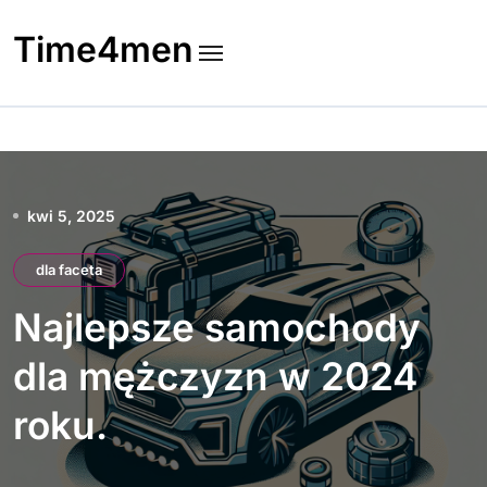
Skip
to
Time4men
content
kwi 5, 2025
dla faceta
Najlepsze samochody
dla mężczyzn w 2024
roku.