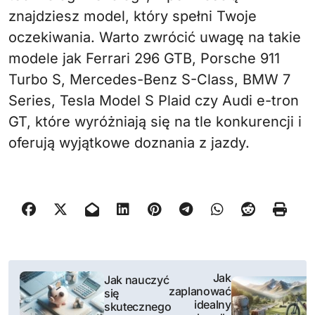
znajdziesz model, który spełni Twoje
oczekiwania. Warto zwrócić uwagę na takie
modele jak Ferrari 296 GTB, Porsche 911
Turbo S, Mercedes-Benz S-Class, BMW 7
Series, Tesla Model S Plaid czy Audi e-tron
GT, które wyróżniają się na tle konkurencji i
oferują wyjątkowe doznania z jazdy.
N
Jak
Jak nauczyć
zaplanować
się
a
idealny
skutecznego