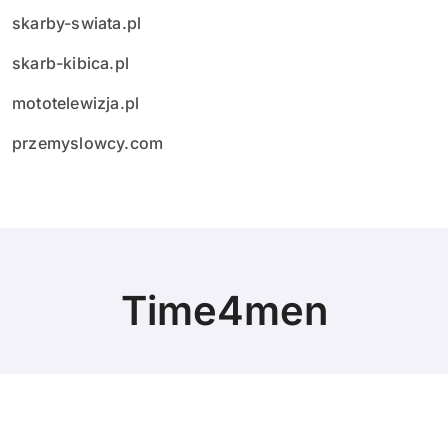
skarby-swiata.pl
skarb-kibica.pl
mototelewizja.pl
przemyslowcy.com
Time4men
© Copyright 2024 All Rights Reserved.