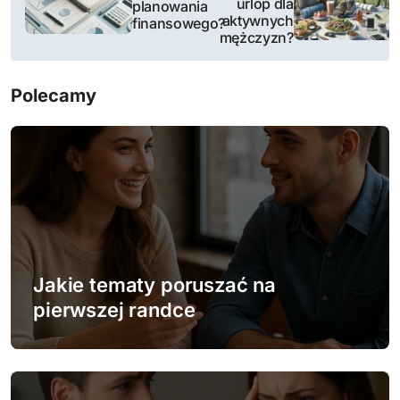
urlop dla
planowania
w
aktywnych
finansowego?
mężczyzn?
i
g
Polecamy
a
c
j
a
w
Jakie tematy poruszać na
p
pierwszej randce
i
s