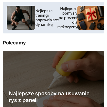
N
Najlepsze
Najlepsze
pomysły
a
treningi
na prezent
poprawiające
dla
w
dynamikę
mężczyzny
i
Polecamy
g
a
c
j
a
w
Najlepsze sposoby na usuwanie
rys z paneli
p