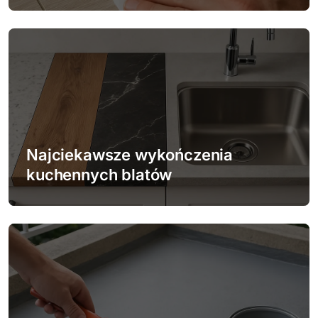
i
s
u
Najciekawsze wykończenia
kuchennych blatów