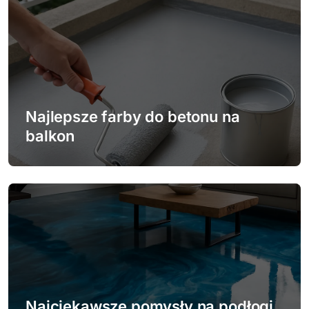
s
u
Najlepsze farby do betonu na
balkon
Najciekawsze pomysły na podłogi